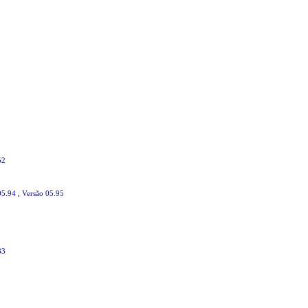
52
05.94
,
Versão 05.95
83