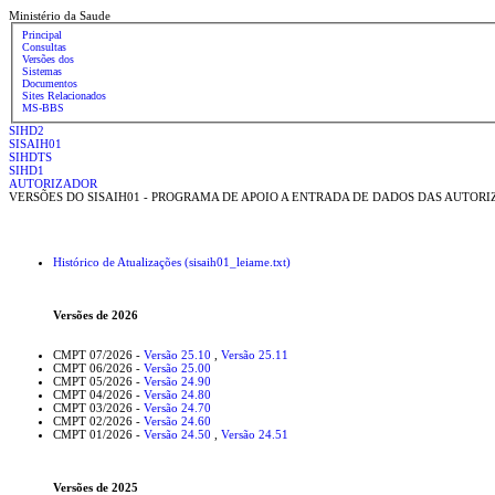
Ministério da Saude
Principal
Consultas
Versões dos
Sistemas
Documentos
Sites Relacionados
MS-BBS
SIHD2
SISAIH01
SIHDTS
SIHD1
AUTORIZADOR
VERSÕES DO SISAIH01 - PROGRAMA DE APOIO A ENTRADA DE DADOS DAS AUTOR
Histórico de Atualizações (sisaih01_leiame.txt)
Versões de 2026
CMPT 07/2026 -
Versão 25.10
,
Versão 25.11
CMPT 06/2026 -
Versão 25.00
CMPT 05/2026 -
Versão 24.90
CMPT 04/2026 -
Versão 24.80
CMPT 03/2026 -
Versão 24.70
CMPT 02/2026 -
Versão 24.60
CMPT 01/2026 -
Versão 24.50
,
Versão 24.51
Versões de 2025